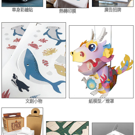
車身彩繪貼
廣告招牌
熱轉印膜
文創小物
紙模型／燈罩