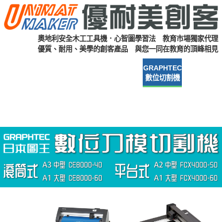
奧地利安全木工工具機．心智圖學習法 教育市場獨家代理
優質、耐用、美學的創客產品 與您一同在教育的頂峰相見
奧地利安全木工
xTool F2 系列
eufyMake E1
GRAPHTEC
iPad Osmo
創客工具機
雷射雕刻機
UV 印刷機
數位切割機
虛實互動
iPad Osmo
中學生
小學生
校園軟硬體
預約到校
AI 教學應用
心智圖
心智圖
實績案例
體驗展示