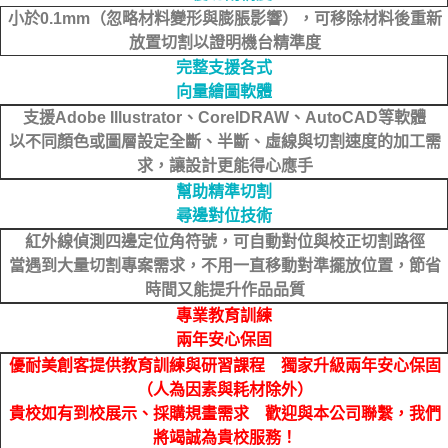
小於0.1mm（忽略材料變形與膨脹影響），可移除材料後重新
放置切割以證明機台精準度
完整支援各式
向量繪圖軟體
支援Adobe Illustrator、CorelDRAW、AutoCAD等軟體
以不同顏色或圖層設定全斷、半斷、虛線與切割速度的加工需
求，讓設計更能得心應手
幫助精準切割
尋邊對位技術
紅外線偵測四邊定位角符號，可自動對位與校正切割路徑
當遇到大量切割專案需求，不用一直移動對準擺放位置，節省
時間又能提升作品品質
專業教育訓練
兩年安心保固
優耐美創客提供教育訓練與研習課程 獨家升級兩年安心保固
（人為因素與耗材除外）
貴校如有到校展示、採購規畫需求 歡迎與本公司聯繫，我們
將竭誠為貴校服務！