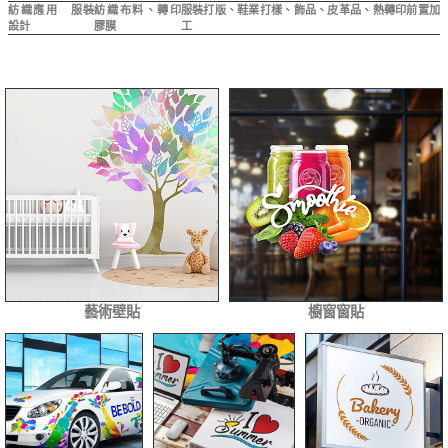
紡織應用 服裝
紡織布料、轉印
服裝打版、鞋業打樣、飾品、皮革品、熱轉印前置加
設計
膠膜
工
藝術壁貼
櫥窗窗貼