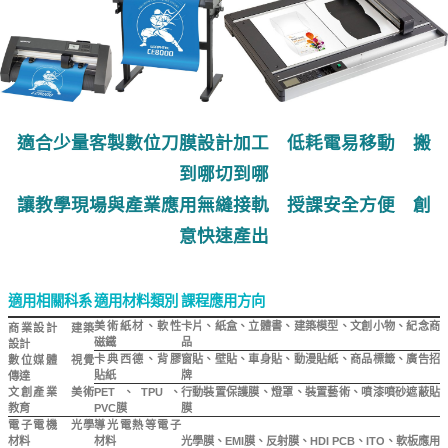
適合少量客製數位刀膜設計加工 低耗電易移動 搬
到哪切到哪
讓教學現場與產業應用無縫接軌 授課安全方便 創
意快速產出
適用相關科系
適用材料類別
課程應用方向
美術紙材、軟性
卡片、紙盒、立體書、建築模型、文創小物、紀念商
商業設計 建築
磁鐵
品
設計
卡典西德、背膠
窗貼、壁貼、車身貼、動漫貼紙、商品標籤、廣告招
數位媒體 視覺
貼紙
牌
傳達
文創產業 美術
PET、TPU、
行動裝置保護膜、燈罩、裝置藝術、噴漆噴砂遮蔽貼
教育
PVC膜
膜
電子電機 光學
導光電熱等電子
材料
材料
光學膜、EMI膜、反射膜、HDI PCB、ITO、軟板應用