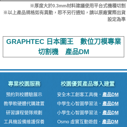
※厚度大於0.3mm材料建議使用平台式機種切割
※以上產品規格如有異動，恕不另行通知，請以原廠實際出貨
設定為準
GRAPHTEC 日本圖王 數位刀模專業
切割機 產品DM
專業校園服務
校園優質產品導入建置
預約到校體驗展示
安全木工創客工具機
．
產品DM
教學軟硬體代購建置
中學生心智圖學習法
．
產品DM
研習課程營隊規劃
小學生心智圖學習法
．
產品DM
工具機設備維護保養
Osmo 虛實互動遊戲
．
產品DM