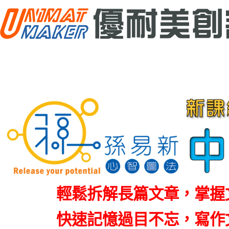
奧地利安全木工
xTool F2 系列
eufyMake E1
G
創客工具機
雷射雕刻機
UV 印刷機
輕鬆拆解長篇文章，掌握
快速記憶過目不忘，寫作