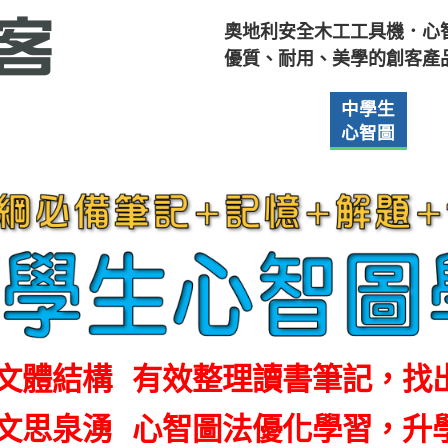
奧地利安全木工工具機．心
優質、耐用、美學的創客產
RAPHTEC
iPad Osmo
iPad Osmo
中學生
小
數位切割機
虛實互動
AI 教學應用
心智圖
心
文體結構
有效整理讀書筆記，找
文思泉湧
心智圖法優化學習，升