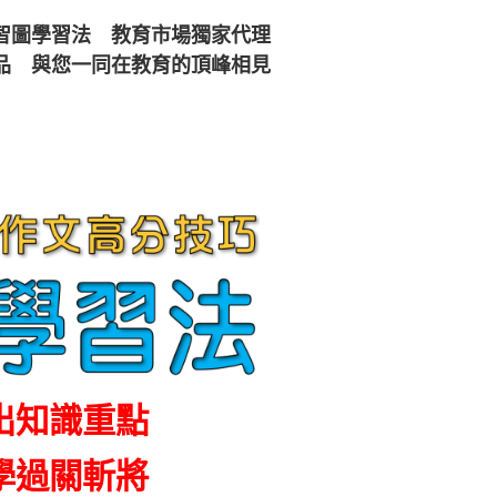
智圖學習法 教育市場獨家代理
品 與您一同在教育的頂峰相見
學生
校園軟硬體
預約到校
智圖
實績案例
體驗展示
出知識重點
學過關斬將